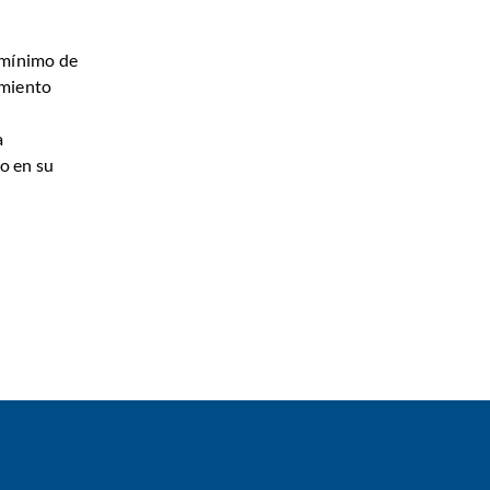
 mínimo de
amiento
a
o en su