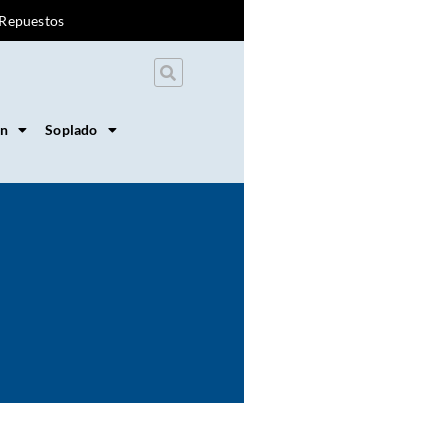
Repuestos
on
Soplado