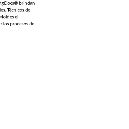
lingDocs® brindan
es, Técnicos de
Moldes el
ar los procesos de