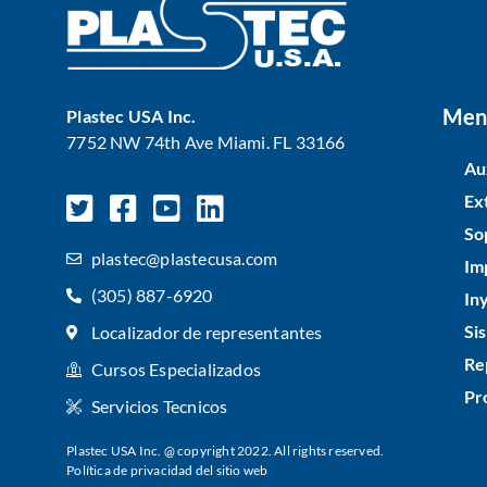
Men
Plastec USA Inc.
7752 NW 74th Ave Miami. FL 33166
Au
Ex
So
plastec@plastecusa.com
Im
(305) 887-6920
In
Si
Localizador de representantes
Re
Cursos Especializados
Pr
Servicios Tecnicos
Plastec USA Inc. @ copyright 2022. All rights reserved.
Política de privacidad del sitio web