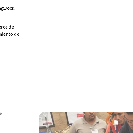
ingDocs.
eros de
miento de