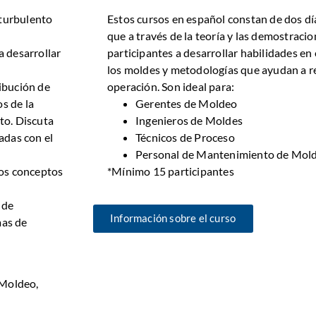
Estos cursos en español constan de dos día
 turbulento
que a través de la teoría y las demostraci
participantes a desarrollar habilidades e
a desarrollar
los moldes y metodologías que ayudan a re
.
operación. Son ideal para:
ribución de
Gerentes de Moldeo
s de la
Ingenieros de Moldes
nto. Discuta
Técnicos de Proceso
adas con el
Personal de Mantenimiento de Mol
*Mínimo 15 participantes
 los conceptos
 de
Información sobre el curso
mas de
 Moldeo,