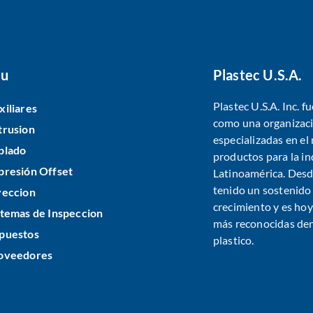
u
Plastec U.S.A.
Plastec U.S.A. Inc. 
xiliares
como una organizaci
trusion
especializadas en e
plado
productos para la in
presión Offset
Latinoamérica. Desde
tenido un sostenido
yeccion
crecimiento y es ho
stemas de Inspeccion
más reconocidas dent
puestos
plastico.
oveedores