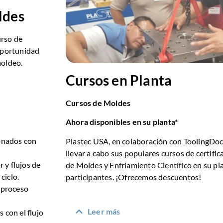
ldes
urso de
 oportunidad
moldeo.
Cursos en Planta
Cursos de Moldes
Ahora disponibles en su planta*
ionados con
Plastec USA, en colaboración con ToolingDocs
llevar a cabo sus populares cursos de certif
r y flujos de
de Moldes y Enfriamiento Científico en su p
ciclo.
participantes. ¡Ofrecemos descuentos!
u proceso
Leer más
 con el flujo