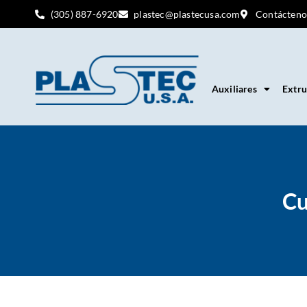
(305) 887-6920
plastec@plastecusa.com
Contácteno
Auxiliares
Extru
Cu