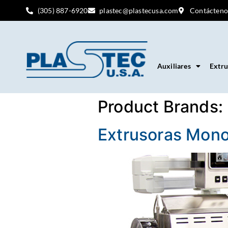
(305) 887-6920
plastec@plastecusa.com
Contácteno
Auxiliares
Extru
Product Brands:
Extrusoras Mono 