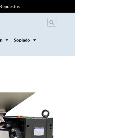
Repuestos
on
Soplado