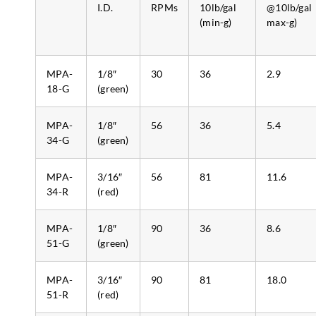
I.D.
RPMs
10lb/gal
@10lb/gal
(min-g)
max-g)
MPA-
1/8″
30
36
2.9
18-G
(green)
MPA-
1/8″
56
36
5.4
34-G
(green)
MPA-
3/16″
56
81
11.6
34-R
(red)
MPA-
1/8″
90
36
8.6
51-G
(green)
MPA-
3/16″
90
81
18.0
51-R
(red)