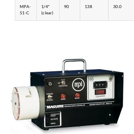
MPA-
1/4″
90
138
30.0
51-C
(clear)