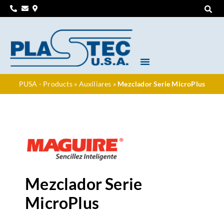
PUSA - Products
»
Auxiliares
»
Mezclador Serie MicroPlus
Mezclador Serie
MicroPlus