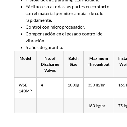
Fácil acceso a todas las partes en contacto
con el material permite cambiar de color
rápidamente.
Control con microprocesador.
Compensación en el pesado control de
vibración.
5 años de garantía.
Model
No. of
Batch
Maximum
Insta
Discharge
Size
Throughput
Wei
Valves
WSB-
4
1000g
350 lb/hr
165 
140MP
160 kg/hr
75 k