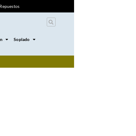
Repuestos
on
Soplado