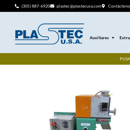
(305) 887-6920
plastec@plastecusa.com
Contácteno
Auxiliares
Extru
PUSA