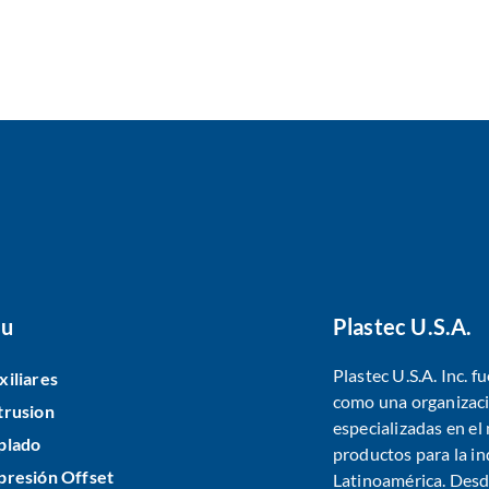
u
Plastec U.S.A.
Plastec U.S.A. Inc. 
xiliares
como una organizaci
trusion
especializadas en e
plado
productos para la in
presión Offset
Latinoamérica. Desde