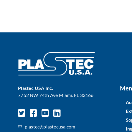
Men
Plastec USA Inc.
7752 NW 74th Ave Miami. FL 33166
Au
Ex
So
plastec@plastecusa.com
Im