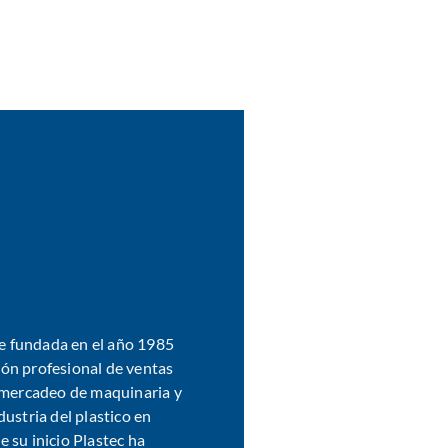
fue fundada en el año 1985
ón profesional de ventas
l mercadeo de maquinaria y
dustria del plastico en
 su inicio Plastec ha