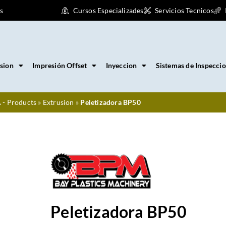
s
Cursos Especializades
Servicios Tecnicos
sion
Impresión Offset
Inyeccion
Sistemas de Inspecci
 - Products
»
Extrusion
»
Peletizadora BP50
Peletizadora BP50