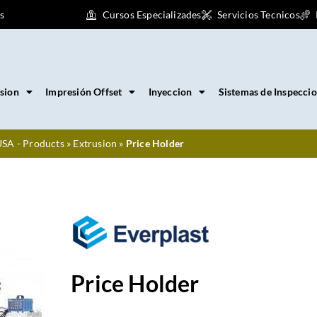
s
Cursos Especializades
Servicios Tecnicos
sion
Impresión Offset
Inyeccion
Sistemas de Inspecci
SA - Products
»
Extrusion
»
Price Holder
Price Holder