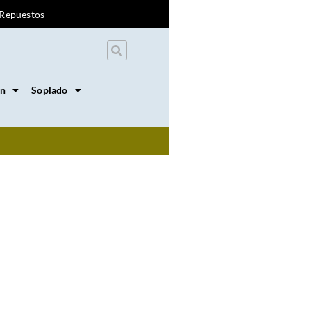
Repuestos
on
Soplado