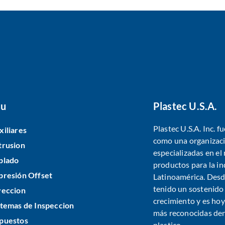
u
Plastec U.S.A.
Plastec U.S.A. Inc. 
xiliares
como una organizaci
trusion
especializadas en e
plado
productos para la in
presión Offset
Latinoamérica. Desde
tenido un sostenido
yeccion
crecimiento y es ho
stemas de Inspeccion
más reconocidas dent
puestos
plastico.