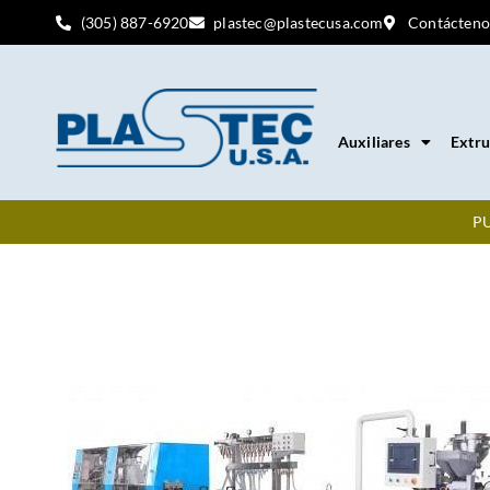
(305) 887-6920
plastec@plastecusa.com
Contácteno
Auxiliares
Extru
PU