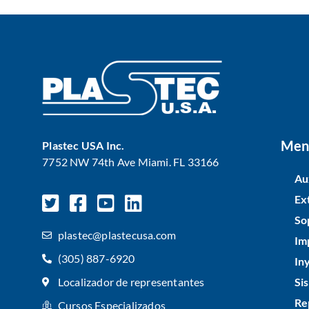
Men
Plastec USA Inc.
7752 NW 74th Ave Miami. FL 33166
Au
Ex
So
plastec@plastecusa.com
Im
(305) 887-6920
In
Si
Localizador de representantes
Re
Cursos Especializados