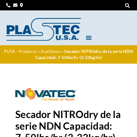
PUSA - Products
»
Auxiliares
»
Secador NITROdry de la serie NDN
Capacidad: 7-50lbs/hr (3-23kg/hr)
Secador NITROdry de la
serie NDN Capacidad: