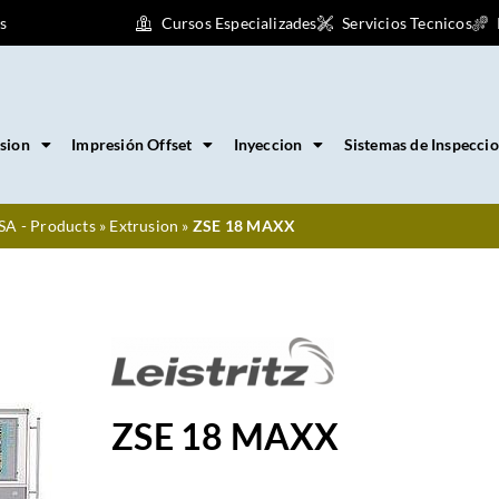
s
Cursos Especializades
Servicios Tecnicos
sion
Impresión Offset
Inyeccion
Sistemas de Inspecci
SA - Products
»
Extrusion
»
ZSE 18 MAXX
ZSE 18 MAXX