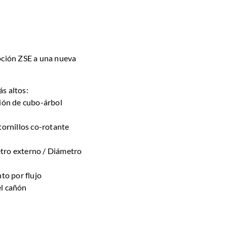
ción ZSE a una nueva
ás altos:
ión de cubo-árbol
ornillos co-rotante
ro externo / Diámetro
to por flujo
el cañón