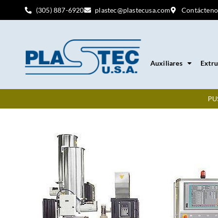
(305) 887-6920
plastec@plastecusa.com
Contácteno
Auxiliares
Extru
PU