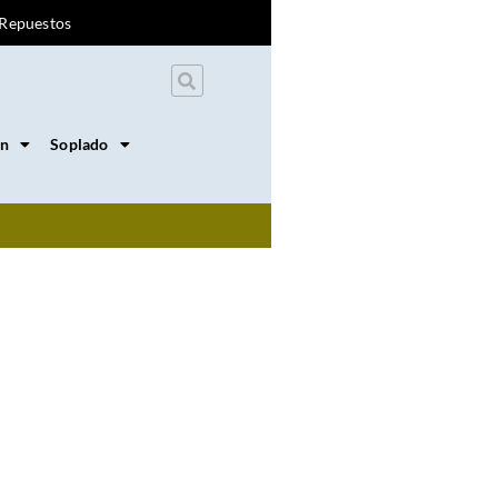
Repuestos
on
Soplado