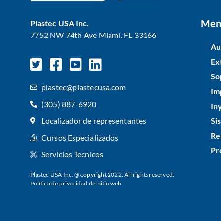
Men
Plastec USA Inc.
7752 NW 74th Ave Miami. FL 33166
Au
Ex
So
plastec@plastecusa.com
Im
(305) 887-6920
In
Si
Localizador de representantes
Re
Cursos Especializados
Pr
Servicios Tecnicos
Plastec USA Inc. @ copyright 2022. All rights reserved.
Política de privacidad del sitio web