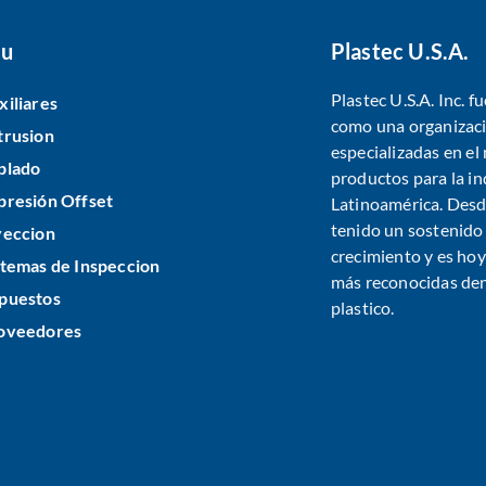
u
Plastec U.S.A.
Plastec U.S.A. Inc. 
xiliares
como una organizaci
trusion
especializadas en e
plado
productos para la in
presión Offset
Latinoamérica. Desde
tenido un sostenido
yeccion
crecimiento y es ho
stemas de Inspeccion
más reconocidas dent
puestos
plastico.
oveedores