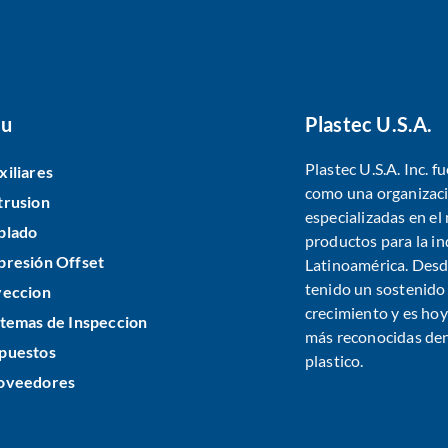
u
Plastec U.S.A.
Plastec U.S.A. Inc. 
xiliares
como una organizaci
trusion
especializadas en e
plado
productos para la in
presión Offset
Latinoamérica. Desde
tenido un sostenido
yeccion
crecimiento y es ho
stemas de Inspeccion
más reconocidas dent
puestos
plastico.
oveedores