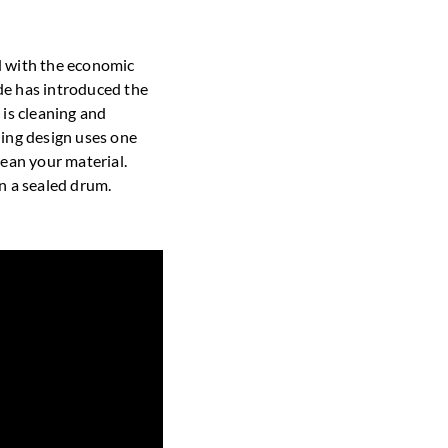
d with the economic
de has introduced the
is cleaning and
ding design uses one
lean your material.
in a sealed drum.