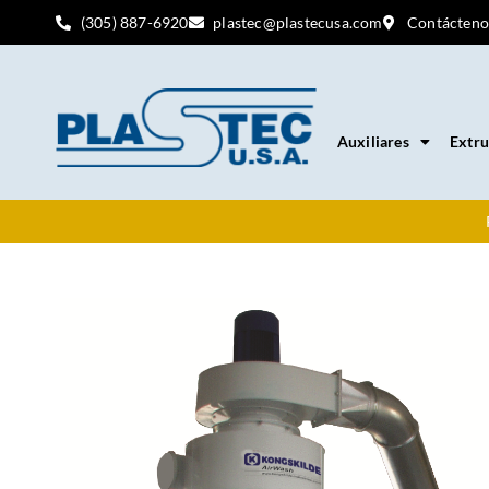
(305) 887-6920
plastec@plastecusa.com
Contácteno
Auxiliares
Extru