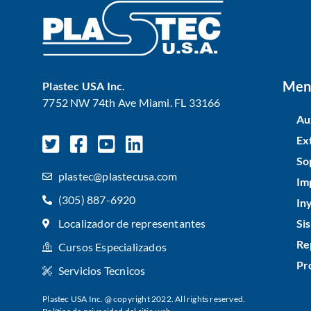
Men
Plastec USA Inc.
7752 NW 74th Ave Miami. FL 33166
Au
Ex
So
plastec@plastecusa.com
Im
(305) 887-6920
In
Si
Localizador de representantes
Re
Cursos Especializados
Pr
Servicios Tecnicos
Plastec USA Inc. @ copyright 2022. All rights reserved.